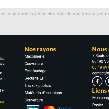
om, mon e-mail et mon site dans le navigateur pour
Nos rayons
Nous 
7 Route d
Maçonnerie
86190 Vou
Couverture
05 49 89 
Échafaudage
ne
contact@
Sécurité EPI
te
Travaux publics
Liens 
TP.
Matériels d’occasions
Mon com
Couverture
que
Panier