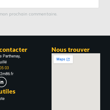
 mon prochain commentaire.
contacter
Nous trouver
e Parthenay,
illé
05 03
r2m86.fr
utiles
pte