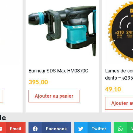
Burineur SDS Max HM0870C
Lames de scie
dents – ø2
395,00
49,10
Ajouter au panier
Ajouter a
le
Email
Facebook
Twitter