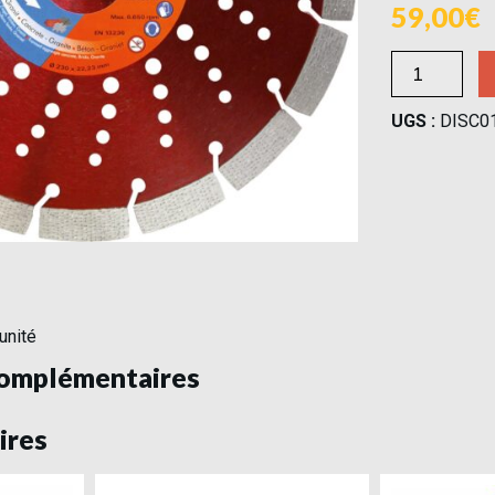
59,00
UGS :
DISC0
unité
complémentaires
ires