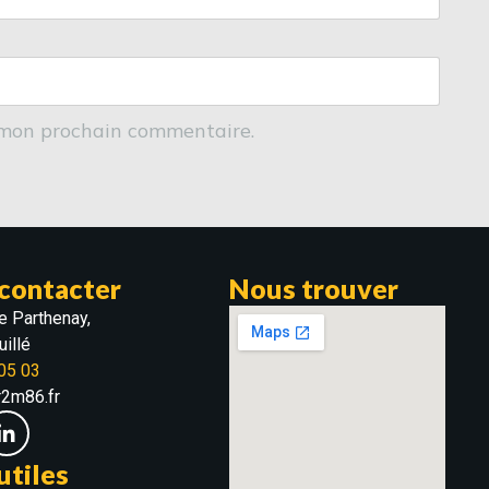
 mon prochain commentaire.
contacter
Nous trouver
e Parthenay,
illé
05 03
r2m86.fr
utiles