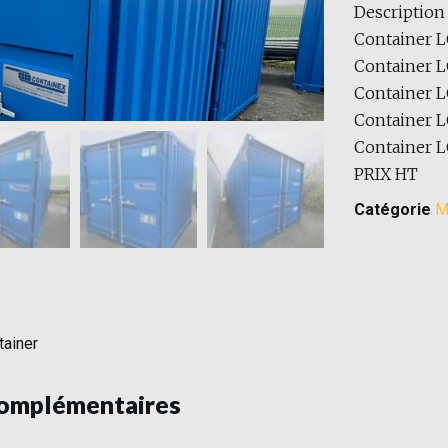
Description
Container LC
Container LC
Container LC
Container LC
Container LC
PRIX HT
Catégorie
M
tainer
complémentaires