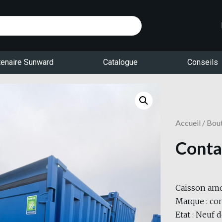
tenaire Sunward
Catalogue
Conseils
Accueil
/
Bou
Conta
Caisson amo
Marque : co
Etat : Neuf d