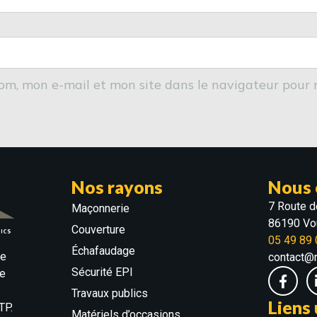
om, mon e-mail et mon site dans le navigateur pour
Nos rayons
Nous 
7 Route d
Maçonnerie
86190 Vou
Couverture
05 49 89 
Échafaudage
ne
contact@
Sécurité EPI
te
Travaux publics
Liens 
TP.
Matériels d’occasions